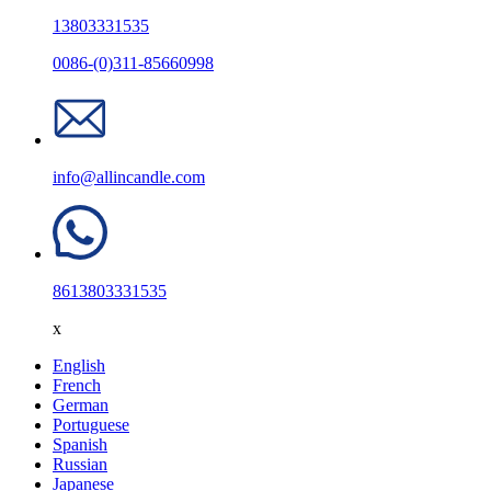
13803331535
0086-(0)311-85660998
info@allincandle.com
8613803331535
x
English
French
German
Portuguese
Spanish
Russian
Japanese