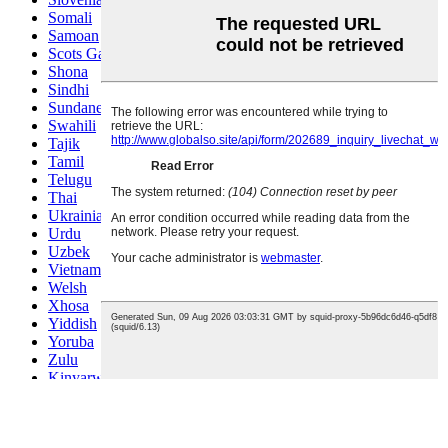
Somali
Samoan
Scots Gaelic
Shona
Sindhi
Sundanese
Swahili
Tajik
Tamil
Telugu
Thai
Ukrainian
Urdu
Uzbek
Vietnamese
Welsh
Xhosa
Yiddish
Yoruba
Zulu
Kinyarwanda
Tatar
Oriya
Turkmen