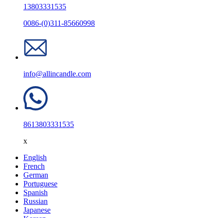
13803331535
0086-(0)311-85660998
info@allincandle.com
8613803331535
x
English
French
German
Portuguese
Spanish
Russian
Japanese