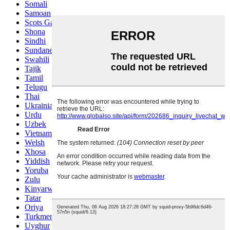
Somali
Samoan
Scots Gaelic
Shona
Sindhi
Sundanese
Swahili
Tajik
Tamil
Telugu
Thai
Ukrainian
Urdu
Uzbek
Vietnamese
Welsh
Xhosa
Yiddish
Yoruba
Zulu
Kinyarwanda
Tatar
Oriya
Turkmen
Uyghur