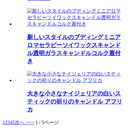
新しいスタイルのプディングミニア
ロマセラピーソイワックスキャンド
ル透明ガラスキャンドルコルク蓋付
き
大きな小さなナイジェリアの白いス
ティックの祈りのキャンドル アフリ
カ
1
2
3
4
5
次へ >
>>
1 / 5ページ