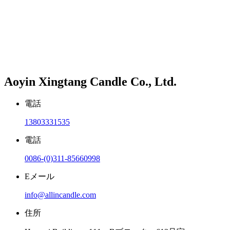
Aoyin Xingtang Candle Co., Ltd.
電話
13803331535
電話
0086-(0)311-85660998
Eメール
info@allincandle.com
住所