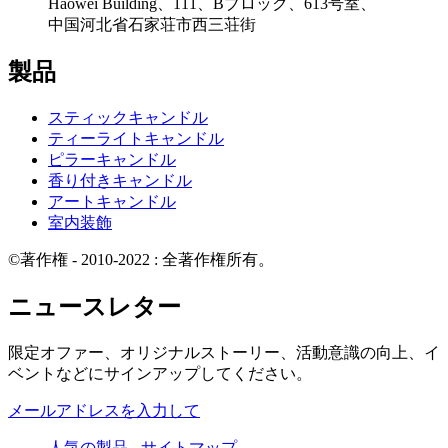
Haowei Building、111、Bブロック、613号室、
中国河北省石家荘市西三荘街
製品
スティックキャンドル
ティーライトキャンドル
ピラーキャンドル
香り付きキャンドル
アートキャンドル
室内装飾
©著作権 - 2010-2022 : 全著作権所有。
ニュースレター
限定オファー、オリジナルストーリー、活動意識の向上、イ
ベントなどにサインアップしてください。
メールアドレスを入力して
人気の製品
-
サイトマップ