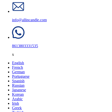
info@allincandle.com
8613803331535
x
English
French
German
Portuguese
Spanish
Russian
Japanese
Korean
Arabic
Irish
Greek