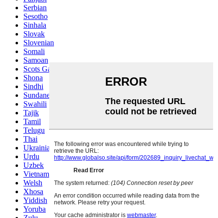
Serbian
Sesotho
Sinhala
Slovak
Slovenian
Somali
Samoan
Scots Gaelic
Shona
Sindhi
Sundanese
Swahili
Tajik
Tamil
Telugu
Thai
Ukrainian
Urdu
Uzbek
Vietnamese
Welsh
Xhosa
Yiddish
Yoruba
Zulu