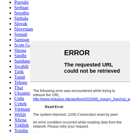
Punjabi
Serbian
Sesotho
Sinhala
Slovak
Slovenian
Somali
Samoan
Scots Gaelic
Shona
Sindhi
Sundanese
Swahili
Tajik
Tamil
Telugu
Thai
Ukrainian
Urdu
Uzbek
Vietnamese
Welsh
Xhosa
Yiddish
Yoruba