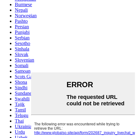
Burmese
Nepali
Norwegian
Pashto
Persian
Punjabi
Serbian
Sesotho
Sinhala
Slovak
Slovenian
Somali
Samoan
Scots Gaelic
Shona
Sindhi
Sundanese
Swahili
Tajik
Tamil
Telugu
Thai
Ukrainian
Urdu
Uzbek