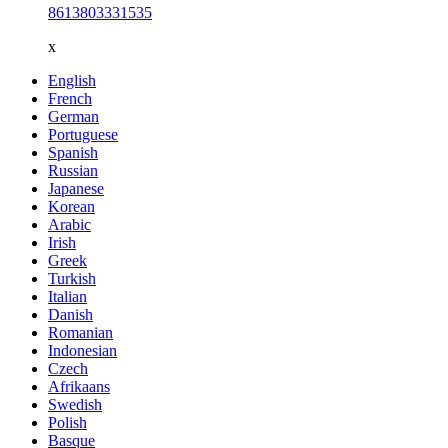
8613803331535
x
English
French
German
Portuguese
Spanish
Russian
Japanese
Korean
Arabic
Irish
Greek
Turkish
Italian
Danish
Romanian
Indonesian
Czech
Afrikaans
Swedish
Polish
Basque