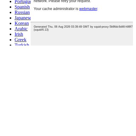
Portuguese
Spanish
Russian
Japanese
Korean
Arabic
Irish
Greek
Turkish
Italian
Danish
Romanian
Indonesian
Czech
Afrikaans
Swedish
Polish
Basque
Catalan
Esperanto
Hindi
Lao
Albanian
Amharic
Armenian