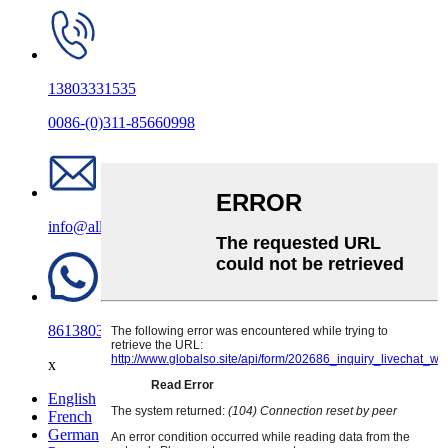
13803331535
0086-(0)311-85660998
info@allincandle.com
8613803331535
x
English
French
German