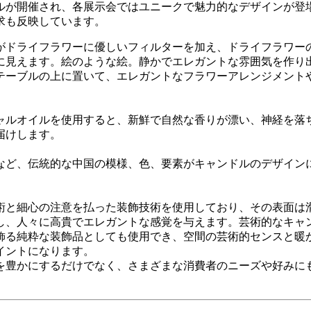
ルが開催され、各展示会ではユニークで魅力的なデザインが登
求も反映しています。
がドライフラワーに優しいフィルターを加え、ドライフラワー
に見えます。絵のような絵。静かでエレガントな雰囲気を作り
テーブルの上に置いて、エレガントなフラワーアレンジメント
ャルオイルを使用すると、新鮮で自然な香りが漂い、神経を落
届けします。
など、伝統的な中国の模様、色、要素がキャンドルのデザイン
術と細心の注意を払った装飾技術を使用しており、その表面は
し、人々に高貴でエレガントな感覚を与えます。芸術的なキャ
飾る純粋な装飾品としても使用でき、空間の芸術的センスと暖
イントになります。
を豊かにするだけでなく、さまざまな消費者のニーズや好みに