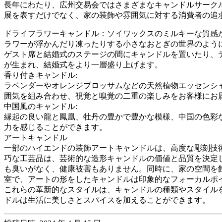
長年にわたり、広州交易会ではさまざまなキャンドルサーク
展を表すだけでなく、家の装飾や雰囲気に対する消費者の追
ドライフラワーキャンドル：ソイワックスのミルキーな質感
ラワーが浮かんだり凍ったりする小さなおとぎの世界のよう
ゲスト席と結婚式のステージの間にキャンドルを置いたり、
が生まれ、結婚式をより一層盛り上げます。
香り付きキャンドル:
ラベンダーやオレンジブロッサムなどの天然植物エッセンシ
囲気を組み合わせ、視覚と嗅覚の二重の楽しみをお客様にお
中国風のキャンドル:
縁起の良い龍と鳳凰、牡丹の豊かで豊かな模様、中国の色彩
力を感じることができます。
アートキャンドル
一部のハイエンドの装飾アートキャンドルは、高度な彫刻技
巧な工芸品は、芸術的な造形キャンドルの価値と品質を決定
も臭いがなく、健康被害もありません。同時に、家の空間を
室で、アートの形をしたキャンドルは印象的なフォーカルポ
これらの革新的なスタイルは、キャンドルの種類やスタイル
ドルは生活に美しさとスパイスを加えることができます。